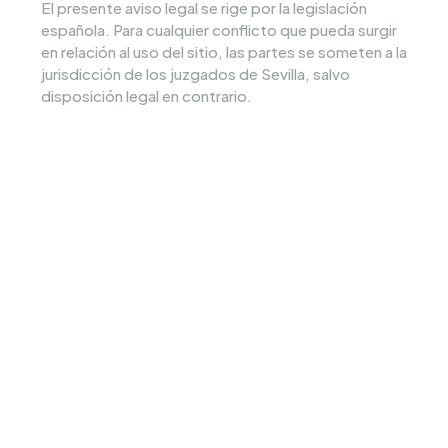
El presente aviso legal se rige por la legislación 
española. Para cualquier conflicto que pueda surgir 
en relación al uso del sitio, las partes se someten a la 
jurisdicción de los juzgados de Sevilla, salvo 
disposición legal en contrario.
FORMA PARTE DE LA 
COMUNIDAD
Si has fundado una empresa tecnológica 
que se encuentra en fase de 
crecimiento. Has facturado >1M€ anual 
y/o has recibido >1M€ de inversión. Eres 
andaluz o tu startup está basada en 