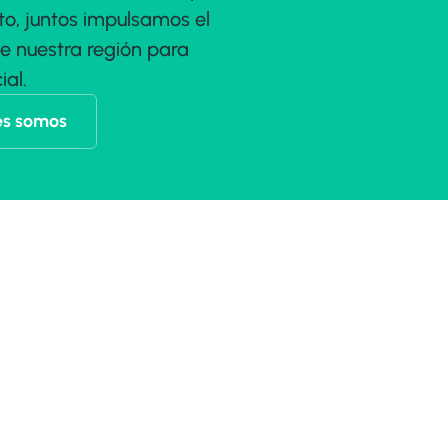
, juntos impulsamos el 
nuestra región para 
ial.
es somos
80+
Socios Startups
Emp
OUNDERS ANDALUCÍA
DAD TECNOLÓGICA PARA GEN