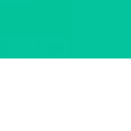
5K+
700M
leos nuevos
Facturación
ERAR 