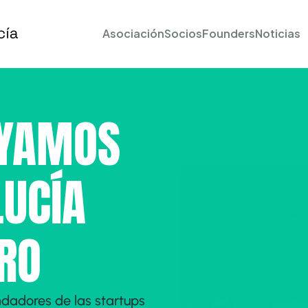
Asociación
Socios
Founders
Noticias
YAMOS 
LUCÍA
RO
adores de las startups 