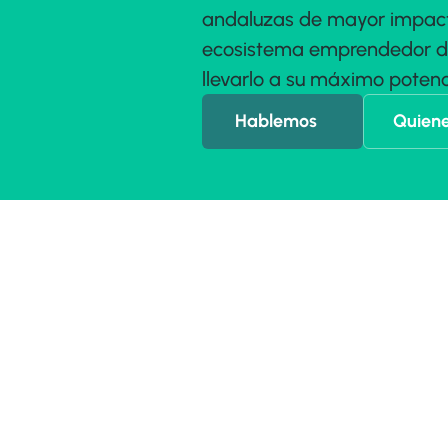
andaluzas de mayor impacto
ecosistema emprendedor de 
llevarlo a su máximo potenc
Hablemos
Quien
QUIENES SOMOS - F
UNA COMUNI